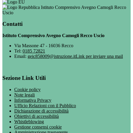
Istituto Comprensivo Avegno Camogli Recco
Uscio
Contatti
Istituto Comprensivo Avegno Camogli Recco Uscio
Via Massone 47 - 16036 Recco
Tel:
0185 72821
Email:
geic858009@istruzione.it
Link per inviare una mail
Sezione Link Utili
Cookie policy
Note legali
Informativa Privacy
Ufficio Relazioni con il Pubblico
Dichiarazione di accessibilità
Obiettivi di accessibilità
Whistleblowing
Gestione consensi cookie
Amministrazione trasparente