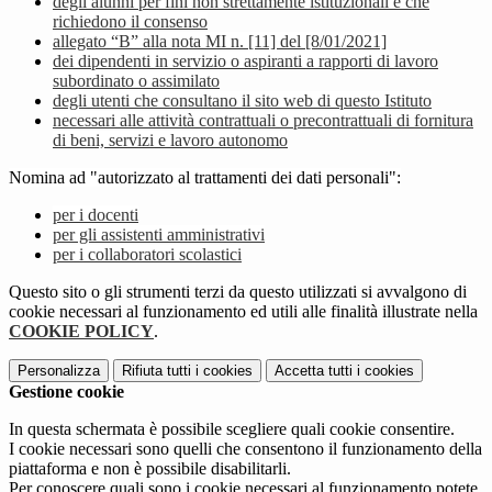
degli alunni per fini non strettamente istituzionali e che
richiedono il consenso
allegato “B” alla nota MI n. [11] del [8/01/2021]
dei dipendenti in servizio o aspiranti a rapporti di lavoro
subordinato o assimilato
degli utenti che consultano il sito web di questo Istituto
necessari alle attività contrattuali o precontrattuali di fornitura
di beni, servizi e lavoro autonomo
Nomina ad "autorizzato al trattamenti dei dati personali":
per i docenti
per gli assistenti amministrativi
per i collaboratori scolastici
Questo sito o gli strumenti terzi da questo utilizzati si avvalgono di
cookie necessari al funzionamento ed utili alle finalità illustrate nella
COOKIE POLICY
.
Personalizza
Rifiuta tutti
i cookies
Accetta tutti
i cookies
Gestione cookie
In questa schermata è possibile scegliere quali cookie consentire.
I cookie necessari sono quelli che consentono il funzionamento della
piattaforma e non è possibile disabilitarli.
Per conoscere quali sono i cookie necessari al funzionamento potete