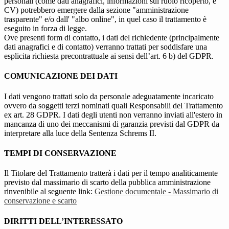
personali (come dati anagrafici, informazioni sul ruolo ricoperto, e
CV) potrebbero emergere dalla sezione "amministrazione
trasparente" e/o dall' "albo online", in quel caso il trattamento è
eseguito in forza di legge.
Ove presenti form di contatto, i dati del richiedente (principalmente
dati anagrafici e di contatto) verranno trattati per soddisfare una
esplicita richiesta precontrattuale ai sensi dell’art. 6 b) del GDPR.
COMUNICAZIONE DEI DATI
I dati vengono trattati solo da personale adeguatamente incaricato
ovvero da soggetti terzi nominati quali Responsabili del Trattamento
ex art. 28 GDPR. I dati degli utenti non verranno inviati all'estero in
mancanza di uno dei meccanismi di garanzia previsti dal GDPR da
interpretare alla luce della Sentenza Schrems II.
TEMPI DI CONSERVAZIONE
Il Titolare del Trattamento tratterà i dati per il tempo analiticamente
previsto dal massimario di scarto della pubblica amministrazione
rinvenibile al seguente link:
Gestione documentale - Massimario di
conservazione e scarto
DIRITTI DELL’INTERESSATO