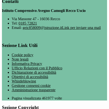
Contatti
Istituto Comprensivo Avegno Camogli Recco Uscio
Via Massone 47 - 16036 Recco
Tel:
0185 72821
Email:
geic858009@istruzione.it
Link per inviare una mail
Sezione Link Utili
Cookie policy
Note legali
Informativa Privacy
Ufficio Relazioni con il Pubblico
Dichiarazione di accessibilità
Obiettivi di accessibilità
Whistleblowing
Gestione consensi cookie
Amministrazione trasparente
Pagina visualizzata
461977
volte
Sezione Copyright