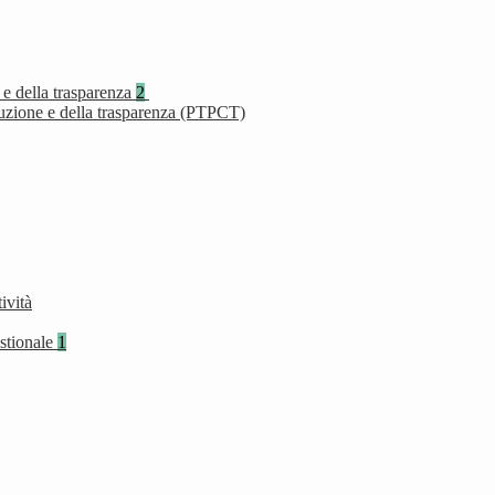
 e della trasparenza
2
ruzione e della trasparenza (PTPCT)
ività
stionale
1