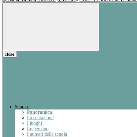
close
Scuola
Panoramica
Presentazione
I luoghi
Le persone
I numeri della scuola