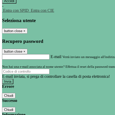
-
Entra con SPID
Entra con CIE
Seleziona utente
button close
×
Recupero password
button close
×
E-mail
Verrà inviato un messaggio all'indirizz
Non hai una e-mail associata al nome utente? Effettua il reset della password tram
E-mail inviata, si prega di controllare la casella di posta elettronica!
Errore
Chiudi
Successo
Chiudi
Informazione