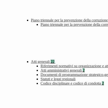
Piano triennale per la prevenzione della corruzione
Piano triennale per la prevenzione della cor
Atti generali
22
Riferimenti normativi su organizzazione e att
Atti amministrativi generali
2
Documenti di programmazione strategico-ge
Statuti e leggi regionali
Codice disciplinare e codice di condotta
2