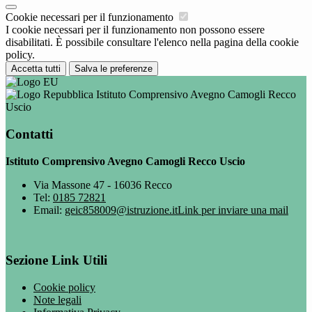
Cookie necessari per il funzionamento
I cookie necessari per il funzionamento non possono essere
disabilitati. È possibile consultare l'elenco nella pagina della cookie
policy.
Accetta tutti
Salva le preferenze
Istituto Comprensivo Avegno Camogli Recco
Uscio
Contatti
Istituto Comprensivo Avegno Camogli Recco Uscio
Via Massone 47 - 16036 Recco
Tel:
0185 72821
Email:
geic858009@istruzione.it
Link per inviare una mail
Sezione Link Utili
Cookie policy
Note legali