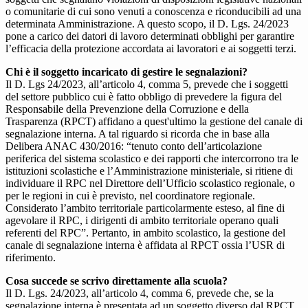
o comunitarie di cui sono venuti a conoscenza e riconducibili ad una
determinata Amministrazione. A questo scopo, il D. Lgs. 24/2023
pone a carico dei datori di lavoro determinati obblighi per garantire
l’efficacia della protezione accordata ai lavoratori e ai soggetti terzi.
Chi è il soggetto incaricato di gestire le segnalazioni?
Il D. Lgs 24/2023, all’articolo 4, comma 5, prevede che i soggetti
del settore pubblico cui è fatto obbligo di prevedere la figura del
Responsabile della Prevenzione della Corruzione e della
Trasparenza (RPCT) affidano a quest'ultimo la gestione del canale di
segnalazione interna. A tal riguardo si ricorda che in base alla
Delibera ANAC 430/2016: “tenuto conto dell’articolazione
periferica del sistema scolastico e dei rapporti che intercorrono tra le
istituzioni scolastiche e l’Amministrazione ministeriale, si ritiene di
individuare il RPC nel Direttore dell’Ufficio scolastico regionale, o
per le regioni in cui è previsto, nel coordinatore regionale.
Considerato l’ambito territoriale particolarmente esteso, al fine di
agevolare il RPC, i dirigenti di ambito territoriale operano quali
referenti del RPC”. Pertanto, in ambito scolastico, la gestione del
canale di segnalazione interna è affidata al RPCT ossia l’USR di
riferimento.
Cosa succede se scrivo direttamente alla scuola?
Il D. Lgs. 24/2023, all’articolo 4, comma 6, prevede che, se la
segnalazione interna è presentata ad un soggetto diverso dal RPCT