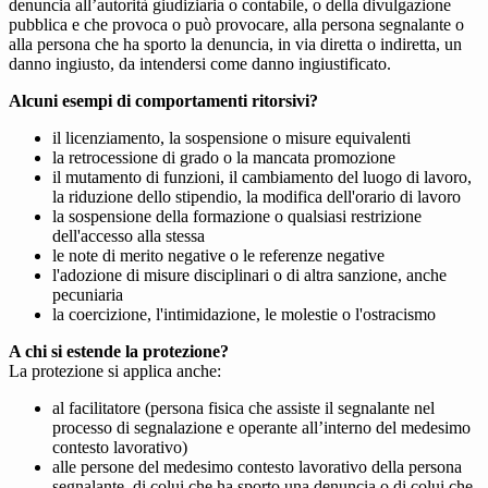
denuncia all’autorità giudiziaria o contabile, o della divulgazione
pubblica e che provoca o può provocare, alla persona segnalante o
alla persona che ha sporto la denuncia, in via diretta o indiretta, un
danno ingiusto, da intendersi come danno ingiustificato.
Alcuni esempi di comportamenti ritorsivi?
il licenziamento, la sospensione o misure equivalenti
la retrocessione di grado o la mancata promozione
il mutamento di funzioni, il cambiamento del luogo di lavoro,
la riduzione dello stipendio, la modifica dell'orario di lavoro
la sospensione della formazione o qualsiasi restrizione
dell'accesso alla stessa
le note di merito negative o le referenze negative
l'adozione di misure disciplinari o di altra sanzione, anche
pecuniaria
la coercizione, l'intimidazione, le molestie o l'ostracismo
A chi si estende la protezione?
La protezione si applica anche:
al facilitatore (persona fisica che assiste il segnalante nel
processo di segnalazione e operante all’interno del medesimo
contesto lavorativo)
alle persone del medesimo contesto lavorativo della persona
segnalante, di colui che ha sporto una denuncia o di colui che