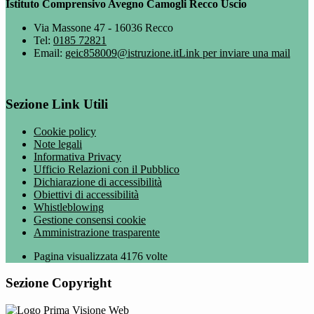
Istituto Comprensivo Avegno Camogli Recco Uscio
Via Massone 47 - 16036 Recco
Tel:
0185 72821
Email:
geic858009@istruzione.it
Link per inviare una mail
Sezione Link Utili
Cookie policy
Note legali
Informativa Privacy
Ufficio Relazioni con il Pubblico
Dichiarazione di accessibilità
Obiettivi di accessibilità
Whistleblowing
Gestione consensi cookie
Amministrazione trasparente
Pagina visualizzata
4176
volte
Sezione Copyright