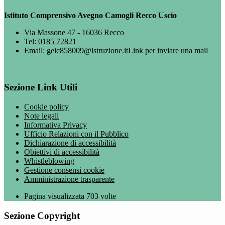
Istituto Comprensivo Avegno Camogli Recco Uscio
Via Massone 47 - 16036 Recco
Tel:
0185 72821
Email:
geic858009@istruzione.it
Link per inviare una mail
Sezione Link Utili
Cookie policy
Note legali
Informativa Privacy
Ufficio Relazioni con il Pubblico
Dichiarazione di accessibilità
Obiettivi di accessibilità
Whistleblowing
Gestione consensi cookie
Amministrazione trasparente
Pagina visualizzata
703
volte
Sezione Copyright