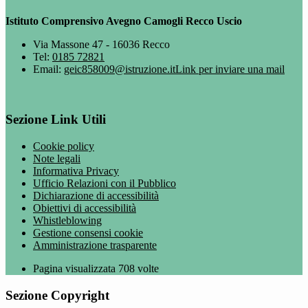
Istituto Comprensivo Avegno Camogli Recco Uscio
Via Massone 47 - 16036 Recco
Tel:
0185 72821
Email:
geic858009@istruzione.it
Link per inviare una mail
Sezione Link Utili
Cookie policy
Note legali
Informativa Privacy
Ufficio Relazioni con il Pubblico
Dichiarazione di accessibilità
Obiettivi di accessibilità
Whistleblowing
Gestione consensi cookie
Amministrazione trasparente
Pagina visualizzata
708
volte
Sezione Copyright