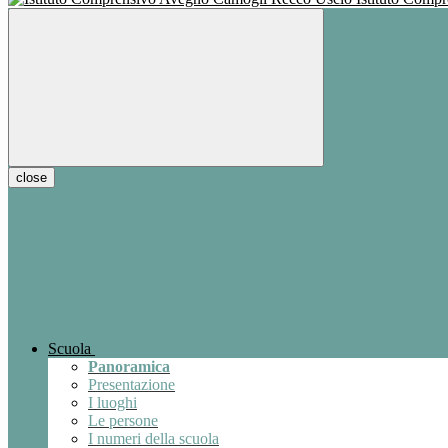
close
Scuola
Panoramica
Presentazione
I luoghi
Le persone
I numeri della scuola