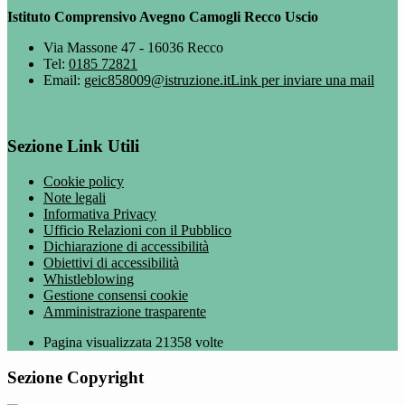
Istituto Comprensivo Avegno Camogli Recco Uscio
Via Massone 47 - 16036 Recco
Tel:
0185 72821
Email:
geic858009@istruzione.it
Link per inviare una mail
Sezione Link Utili
Cookie policy
Note legali
Informativa Privacy
Ufficio Relazioni con il Pubblico
Dichiarazione di accessibilità
Obiettivi di accessibilità
Whistleblowing
Gestione consensi cookie
Amministrazione trasparente
Pagina visualizzata
21358
volte
Sezione Copyright