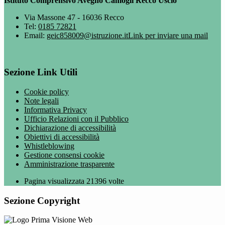
Istituto Comprensivo Avegno Camogli Recco Uscio
Via Massone 47 - 16036 Recco
Tel:
0185 72821
Email:
geic858009@istruzione.it
Link per inviare una mail
Sezione Link Utili
Cookie policy
Note legali
Informativa Privacy
Ufficio Relazioni con il Pubblico
Dichiarazione di accessibilità
Obiettivi di accessibilità
Whistleblowing
Gestione consensi cookie
Amministrazione trasparente
Pagina visualizzata
21396
volte
Sezione Copyright