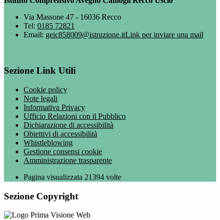
Istituto Comprensivo Avegno Camogli Recco Uscio
Via Massone 47 - 16036 Recco
Tel:
0185 72821
Email:
geic858009@istruzione.it
Link per inviare una mail
Sezione Link Utili
Cookie policy
Note legali
Informativa Privacy
Ufficio Relazioni con il Pubblico
Dichiarazione di accessibilità
Obiettivi di accessibilità
Whistleblowing
Gestione consensi cookie
Amministrazione trasparente
Pagina visualizzata
21394
volte
Sezione Copyright