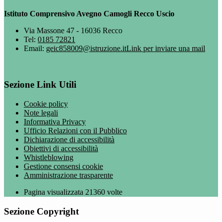
Istituto Comprensivo Avegno Camogli Recco Uscio
Via Massone 47 - 16036 Recco
Tel:
0185 72821
Email:
geic858009@istruzione.it
Link per inviare una mail
Sezione Link Utili
Cookie policy
Note legali
Informativa Privacy
Ufficio Relazioni con il Pubblico
Dichiarazione di accessibilità
Obiettivi di accessibilità
Whistleblowing
Gestione consensi cookie
Amministrazione trasparente
Pagina visualizzata
21360
volte
Sezione Copyright