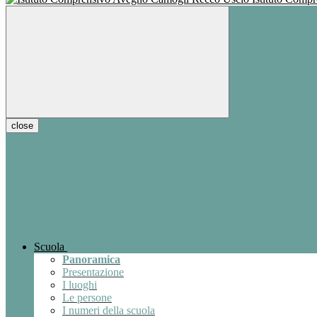
close
Scuola
Panoramica
Presentazione
I luoghi
Le persone
I numeri della scuola