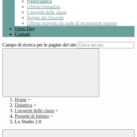
Panoramica
Offerta formativa
I progetti delle classi
Pagine dei Docenti
Offerta progetto da parte di proponente esterno
Open Day
Contatti
Campo di ricerca per le pagine del sito
Home
>
Didattica
>
I progetti delle classi
>
Progetti di Istituto
>
Lo Studio 2.0