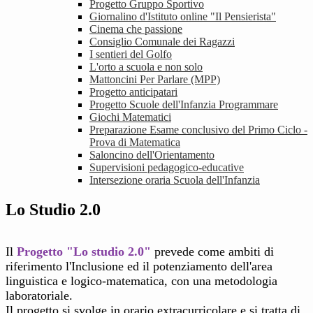
Progetto Gruppo Sportivo
Giornalino d'Istituto online "Il Pensierista"
Cinema che passione
Consiglio Comunale dei Ragazzi
I sentieri del Golfo
L'orto a scuola e non solo
Mattoncini Per Parlare (MPP)
Progetto anticipatari
Progetto Scuole dell'Infanzia Programmare
Giochi Matematici
Preparazione Esame conclusivo del Primo Ciclo -
Prova di Matematica
Saloncino dell'Orientamento
Supervisioni pedagogico-educative
Intersezione oraria Scuola dell'Infanzia
Lo Studio 2.0
Il
Progetto "Lo studio 2.0"
prevede come ambiti di
riferimento
l'Inclusione ed il potenziamento dell'area
linguistica e logico-matematica, con
una metodologia
laboratoriale
.
Il progetto si svolge in orario extracurricolare e si tratta di