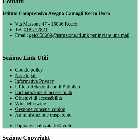
Contatti
Istituto Comprensivo Avegno Camogli Recco Uscio
Via Massone 47 - 16036 Recco
Tel:
0185 72821
Email:
geic858009@istruzione.it
Link per inviare una mail
Sezione Link Utili
Cookie policy
Note legali
Informativa Privacy
Ufficio Relazioni con il Pubblico
Dichiarazione di accessibilità
Obiettivi di accessibilità
Whistleblowing
Gestione consensi cookie
Amministrazione trasparente
Pagina visualizzata
630
volte
Sezione Copyright