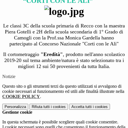
“CORTI
CON LE
A
LI”
Le classi 3C della scuola primaria di Recco con la mae
stra
Piera Gotelli e 2H della scuola secondaria di 1° Grado di
Camogli con la Prof.ssa Monica Gardella hanno
partecipato al Concorso Nazionale "Corti con le Ali"
Il cortometraggio
"Eredità"
, prodotto nell'anno scolastico
2019-20 sul tema ambiente/natura è stato selezionato tra i
migliori 12 sui 50 provenienti da tutta Italia.
Notizie
Questo sito o gli strumenti terzi da questo utilizzati si avvalgono di
cookie necessari al funzionamento ed utili alle finalità illustrate nella
COOKIE POLICY
.
Personalizza
Rifiuta tutti
i cookies
Accetta tutti
i cookies
Gestione cookie
In questa schermata è possibile scegliere quali cookie consentire.
I cookie necessari sono quelli che consentono il funzionamento della