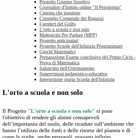
Progetto Gruppo Sportivo
Giornalino d'Istituto online "Il Pensierista"
Cinema che passione
Consiglio Comunale dei Ragazzi
I sentieri del Golfo
L'orto a scuola e non solo
Mattoncini Per Parlare (MPP)
Progetto anticipatari
Progetto Scuole dell'Infanzia Programmare
Giochi Matematici
Preparazione Esame conclusivo del Primo Ciclo -
Prova di Matematica
Saloncino dell'Orientamento
Supervisioni pedagogico-educative
Intersezione oraria Scuola dell'Infanzia
L'orto a scuola e non solo
Il Progetto
"L'orto a scuola e non solo"
si pone
l'obiettivo di rendere gli alunni consapevoli
dell’importanza del suolo, delle ricadute sull’ambiente che
hanno l’utilizzo delle fonti e delle risorse del pianeta e di
come le scelte, anche personali, possano influire