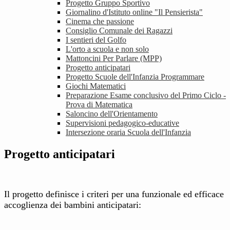
Progetto Gruppo Sportivo
Giornalino d'Istituto online "Il Pensierista"
Cinema che passione
Consiglio Comunale dei Ragazzi
I sentieri del Golfo
L'orto a scuola e non solo
Mattoncini Per Parlare (MPP)
Progetto anticipatari
Progetto Scuole dell'Infanzia Programmare
Giochi Matematici
Preparazione Esame conclusivo del Primo Ciclo -
Prova di Matematica
Saloncino dell'Orientamento
Supervisioni pedagogico-educative
Intersezione oraria Scuola dell'Infanzia
Progetto anticipatari
Il progetto definisce i criteri per una funzionale ed efficace
accoglienza dei bambini anticipatari: