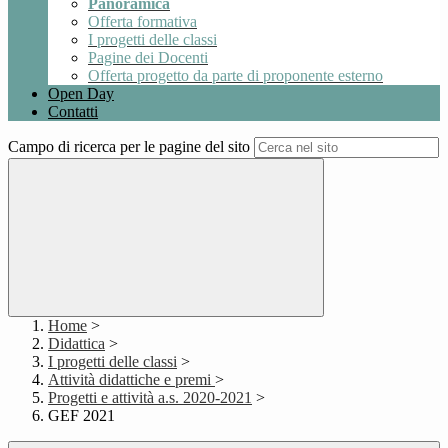
Panoramica
Offerta formativa
I progetti delle classi
Pagine dei Docenti
Offerta progetto da parte di proponente esterno
Open Day
Contatti
Campo di ricerca per le pagine del sito
Home
>
Didattica
>
I progetti delle classi
>
Attività didattiche e premi
>
Progetti e attività a.s. 2020-2021
>
GEF 2021