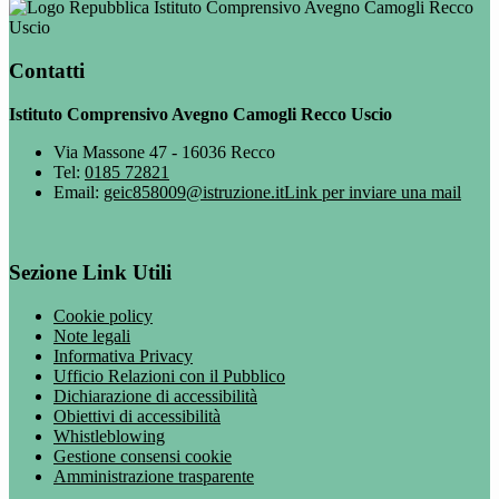
Istituto Comprensivo Avegno Camogli Recco
Uscio
Contatti
Istituto Comprensivo Avegno Camogli Recco Uscio
Via Massone 47 - 16036 Recco
Tel:
0185 72821
Email:
geic858009@istruzione.it
Link per inviare una mail
Sezione Link Utili
Cookie policy
Note legali
Informativa Privacy
Ufficio Relazioni con il Pubblico
Dichiarazione di accessibilità
Obiettivi di accessibilità
Whistleblowing
Gestione consensi cookie
Amministrazione trasparente