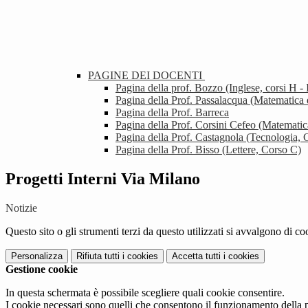
PAGINE DEI DOCENTI
Pagina della prof. Bozzo (Inglese, corsi H - 
Pagina della Prof. Passalacqua (Matematica
Pagina della Prof. Barreca
Pagina della Prof. Corsini Cefeo (Matematic
Pagina della Prof. Castagnola (Tecnologia, C
Pagina della Prof. Bisso (Lettere, Corso C)
Progetti Interni Via Milano
Notizie
Questo sito o gli strumenti terzi da questo utilizzati si avvalgono di coo
Personalizza
Rifiuta tutti
i cookies
Accetta tutti
i cookies
Gestione cookie
In questa schermata è possibile scegliere quali cookie consentire.
I cookie necessari sono quelli che consentono il funzionamento della pi