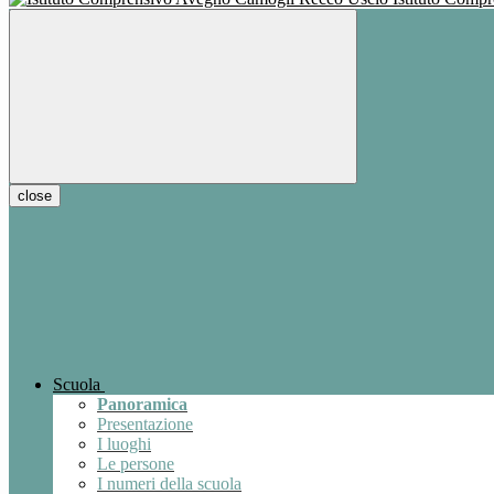
close
Scuola
Panoramica
Presentazione
I luoghi
Le persone
I numeri della scuola