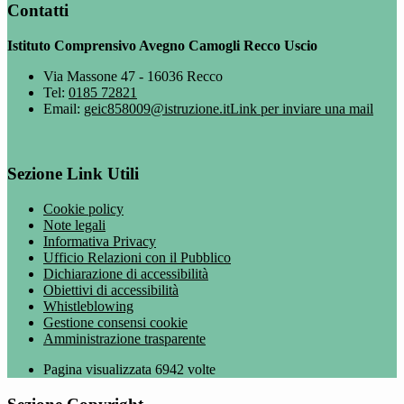
Contatti
Istituto Comprensivo Avegno Camogli Recco Uscio
Via Massone 47 - 16036 Recco
Tel:
0185 72821
Email:
geic858009@istruzione.it
Link per inviare una mail
Sezione Link Utili
Cookie policy
Note legali
Informativa Privacy
Ufficio Relazioni con il Pubblico
Dichiarazione di accessibilità
Obiettivi di accessibilità
Whistleblowing
Gestione consensi cookie
Amministrazione trasparente
Pagina visualizzata
6942
volte