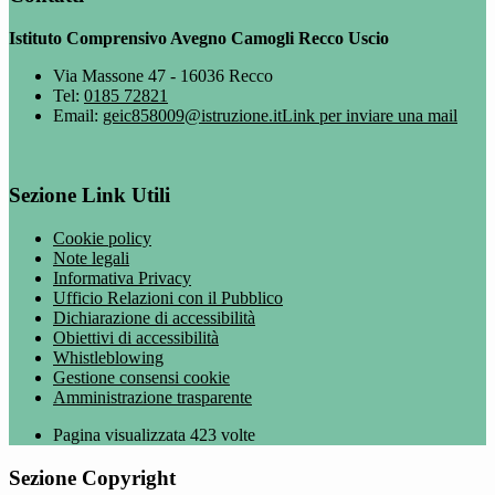
Istituto Comprensivo Avegno Camogli Recco Uscio
Via Massone 47 - 16036 Recco
Tel:
0185 72821
Email:
geic858009@istruzione.it
Link per inviare una mail
Sezione Link Utili
Cookie policy
Note legali
Informativa Privacy
Ufficio Relazioni con il Pubblico
Dichiarazione di accessibilità
Obiettivi di accessibilità
Whistleblowing
Gestione consensi cookie
Amministrazione trasparente
Pagina visualizzata
423
volte
Sezione Copyright