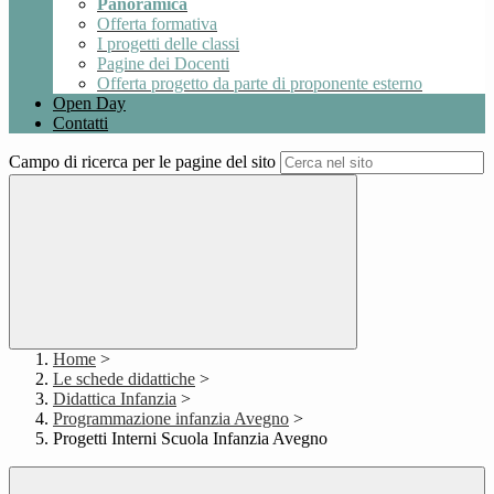
Panoramica
Offerta formativa
I progetti delle classi
Pagine dei Docenti
Offerta progetto da parte di proponente esterno
Open Day
Contatti
Campo di ricerca per le pagine del sito
Home
>
Le schede didattiche
>
Didattica Infanzia
>
Programmazione infanzia Avegno
>
Progetti Interni Scuola Infanzia Avegno