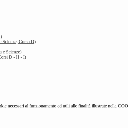
I)
 e Scienze, Corso D)
a e Scienze)
orsi D - H - I)
kie necessari al funzionamento ed utili alle finalità illustrate nella
COO