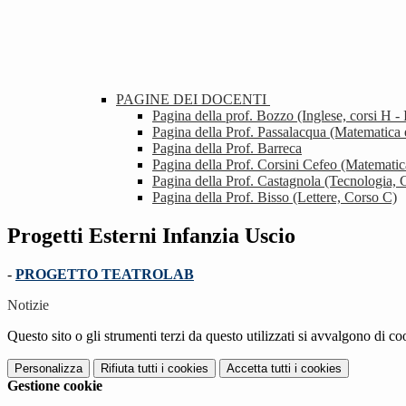
PAGINE DEI DOCENTI
Pagina della prof. Bozzo (Inglese, corsi H - 
Pagina della Prof. Passalacqua (Matematica
Pagina della Prof. Barreca
Pagina della Prof. Corsini Cefeo (Matematic
Pagina della Prof. Castagnola (Tecnologia, C
Pagina della Prof. Bisso (Lettere, Corso C)
Progetti Esterni Infanzia Uscio
-
PROGETTO TEATROLAB
Notizie
Questo sito o gli strumenti terzi da questo utilizzati si avvalgono di coo
Personalizza
Rifiuta tutti
i cookies
Accetta tutti
i cookies
Gestione cookie