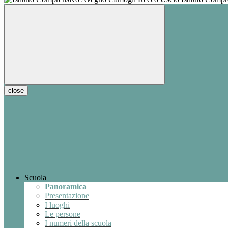
close
Scuola
Panoramica
Presentazione
I luoghi
Le persone
I numeri della scuola