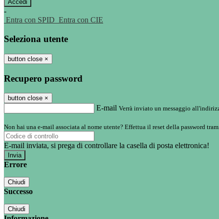
-
Entra con SPID
Entra con CIE
Seleziona utente
button close
×
Recupero password
button close
×
E-mail
Verrà inviato un messaggio all'indirizz
Non hai una e-mail associata al nome utente? Effettua il reset della password tram
E-mail inviata, si prega di controllare la casella di posta elettronica!
Errore
Chiudi
Successo
Chiudi
Informazione