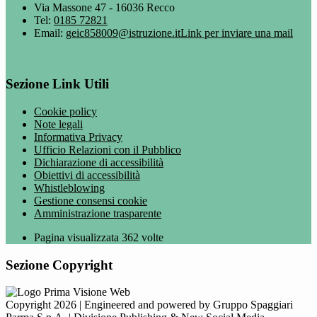
Via Massone 47 - 16036 Recco
Tel:
0185 72821
Email:
geic858009@istruzione.it
Link per inviare una mail
Sezione Link Utili
Cookie policy
Note legali
Informativa Privacy
Ufficio Relazioni con il Pubblico
Dichiarazione di accessibilità
Obiettivi di accessibilità
Whistleblowing
Gestione consensi cookie
Amministrazione trasparente
Pagina visualizzata
362
volte
Sezione Copyright
Copyright 2026 | Engineered and powered by Gruppo Spaggiari