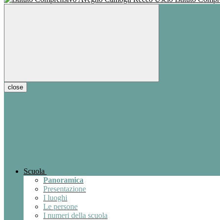
close
Scuola
Panoramica
Presentazione
I luoghi
Le persone
I numeri della scuola