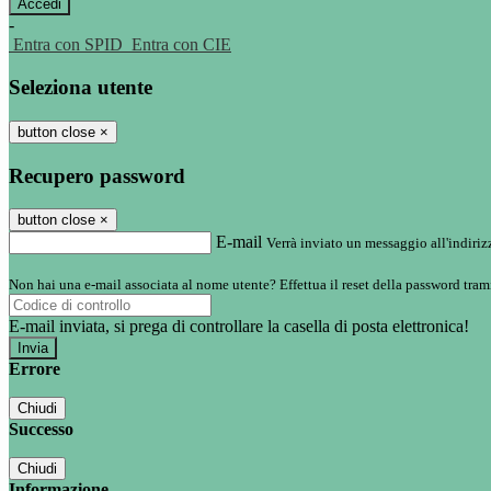
-
Entra con SPID
Entra con CIE
Seleziona utente
button close
×
Recupero password
button close
×
E-mail
Verrà inviato un messaggio all'indirizz
Non hai una e-mail associata al nome utente? Effettua il reset della password tram
E-mail inviata, si prega di controllare la casella di posta elettronica!
Errore
Chiudi
Successo
Chiudi
Informazione