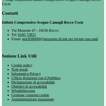
Uscio
Contatti
Istituto Comprensivo Avegno Camogli Recco Uscio
Via Massone 47 - 16036 Recco
Tel:
0185 72821
Email:
geic858009@istruzione.it
Link per inviare una mail
Sezione Link Utili
Cookie policy
Note legali
Informativa Privacy
Ufficio Relazioni con il Pubblico
Dichiarazione di accessibilità
Obiettivi di accessibilità
Whistleblowing
Gestione consensi cookie
Amministrazione trasparente