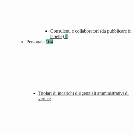
Consulenti e collaboratori (da pubblicare in
tabelle)
4
Personale
104
Titolari di incarichi dirigenziali amministrativi di
vertice