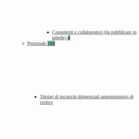
Consulenti e collaboratori (da pubblicare in
tabelle)
4
Personale
104
Titolari di incarichi dirigenziali amministrativi di
vertice