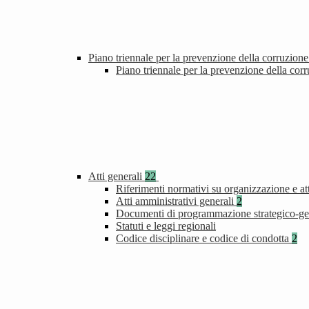
Piano triennale per la prevenzione della corruzione
Piano triennale per la prevenzione della cor
Atti generali
22
Riferimenti normativi su organizzazione e att
Atti amministrativi generali
2
Documenti di programmazione strategico-ge
Statuti e leggi regionali
Codice disciplinare e codice di condotta
2