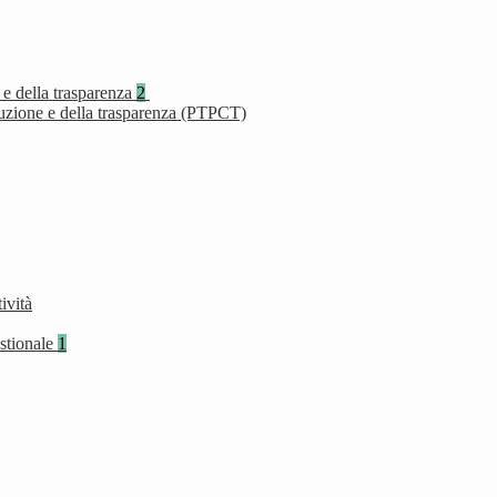
 e della trasparenza
2
ruzione e della trasparenza (PTPCT)
ività
stionale
1