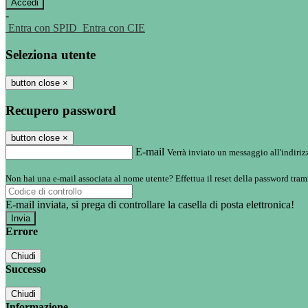
-
Entra con SPID
Entra con CIE
Seleziona utente
button close
×
Recupero password
button close
×
E-mail
Verrà inviato un messaggio all'indirizz
Non hai una e-mail associata al nome utente? Effettua il reset della password tram
E-mail inviata, si prega di controllare la casella di posta elettronica!
Errore
Chiudi
Successo
Chiudi
Informazione