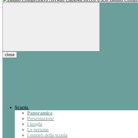
close
Scuola
Panoramica
Presentazione
I luoghi
Le persone
I numeri della scuola