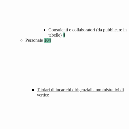
Consulenti e collaboratori (da pubblicare in
tabelle)
4
Personale
104
Titolari di incarichi dirigenziali amministrativi di
vertice