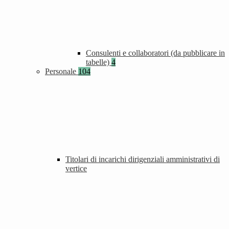
Consulenti e collaboratori (da pubblicare in
tabelle)
4
Personale
104
Titolari di incarichi dirigenziali amministrativi di
vertice