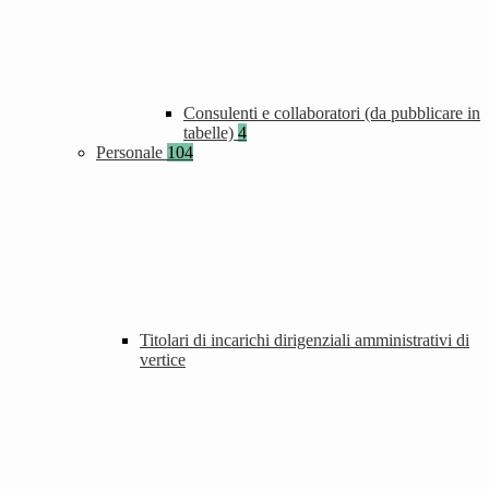
Consulenti e collaboratori (da pubblicare in
tabelle)
4
Personale
104
Titolari di incarichi dirigenziali amministrativi di
vertice