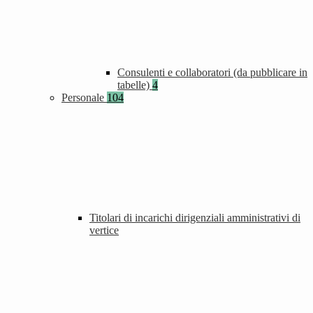
Consulenti e collaboratori (da pubblicare in
tabelle)
4
Personale
104
Titolari di incarichi dirigenziali amministrativi di
vertice