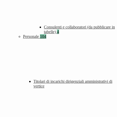
Consulenti e collaboratori (da pubblicare in
tabelle)
4
Personale
104
Titolari di incarichi dirigenziali amministrativi di
vertice