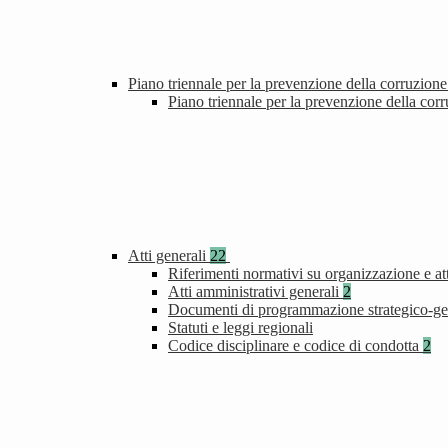
Piano triennale per la prevenzione della corruzione
Piano triennale per la prevenzione della cor
Atti generali
22
Riferimenti normativi su organizzazione e att
Atti amministrativi generali
2
Documenti di programmazione strategico-ge
Statuti e leggi regionali
Codice disciplinare e codice di condotta
2