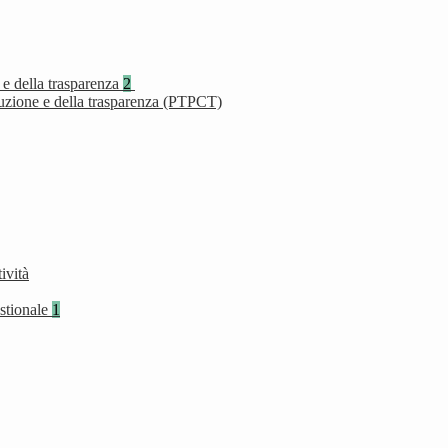
 e della trasparenza
2
ruzione e della trasparenza (PTPCT)
ività
stionale
1