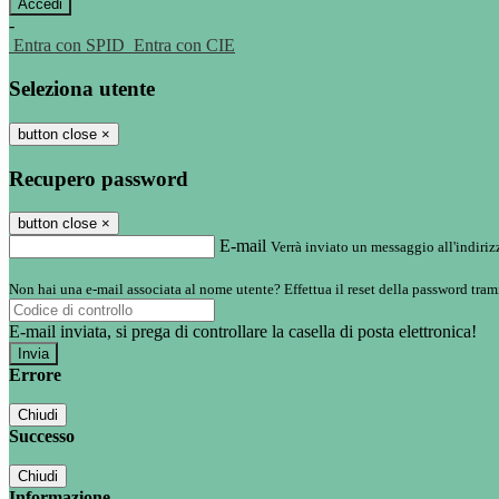
-
Entra con SPID
Entra con CIE
Seleziona utente
button close
×
Recupero password
button close
×
E-mail
Verrà inviato un messaggio all'indirizz
Non hai una e-mail associata al nome utente? Effettua il reset della password tram
E-mail inviata, si prega di controllare la casella di posta elettronica!
Errore
Chiudi
Successo
Chiudi
Informazione