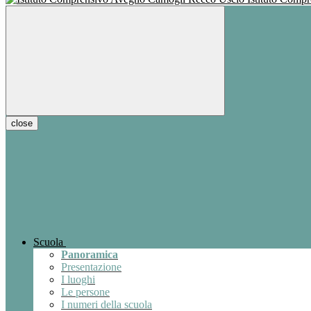
close
Scuola
Panoramica
Presentazione
I luoghi
Le persone
I numeri della scuola