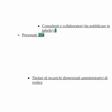
Consulenti e collaboratori (da pubblicare in
tabelle)
4
Personale
104
Titolari di incarichi dirigenziali amministrativi di
vertice