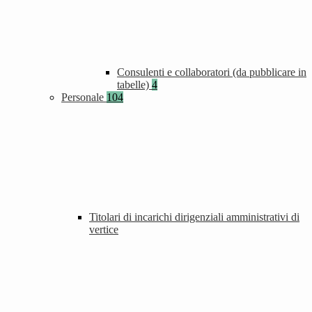
Consulenti e collaboratori (da pubblicare in
tabelle)
4
Personale
104
Titolari di incarichi dirigenziali amministrativi di
vertice