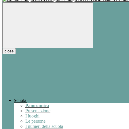
close
Scuola
Panoramica
Presentazione
I luoghi
Le persone
I numeri della scuola