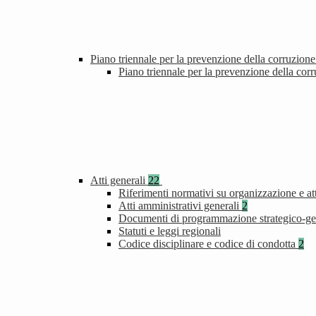
Piano triennale per la prevenzione della corruzione
Piano triennale per la prevenzione della cor
Atti generali
22
Riferimenti normativi su organizzazione e att
Atti amministrativi generali
2
Documenti di programmazione strategico-ge
Statuti e leggi regionali
Codice disciplinare e codice di condotta
2