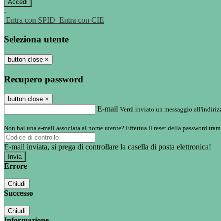
-
Entra con SPID
Entra con CIE
Seleziona utente
button close
×
Recupero password
button close
×
E-mail
Verrà inviato un messaggio all'indirizz
Non hai una e-mail associata al nome utente? Effettua il reset della password tram
E-mail inviata, si prega di controllare la casella di posta elettronica!
Errore
Chiudi
Successo
Chiudi
Informazione