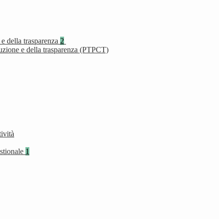
 e della trasparenza
2
ruzione e della trasparenza (PTPCT)
ività
stionale
1