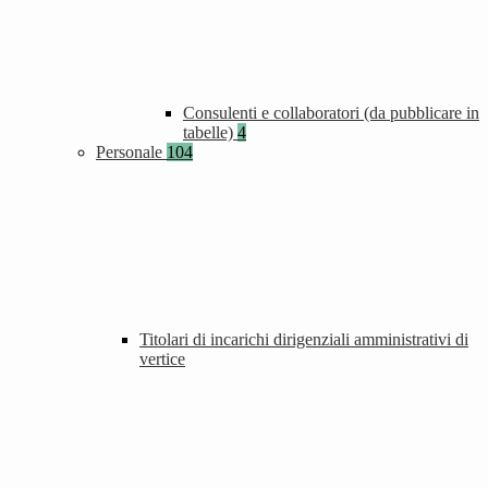
Consulenti e collaboratori (da pubblicare in
tabelle)
4
Personale
104
Titolari di incarichi dirigenziali amministrativi di
vertice