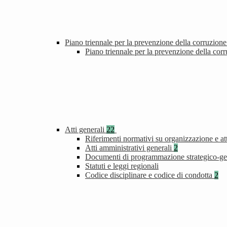
Piano triennale per la prevenzione della corruzione
Piano triennale per la prevenzione della cor
Atti generali
22
Riferimenti normativi su organizzazione e att
Atti amministrativi generali
2
Documenti di programmazione strategico-ge
Statuti e leggi regionali
Codice disciplinare e codice di condotta
2