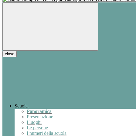
close
Scuola
Panoramica
Presentazione
I luoghi
Le persone
I numeri della scuola