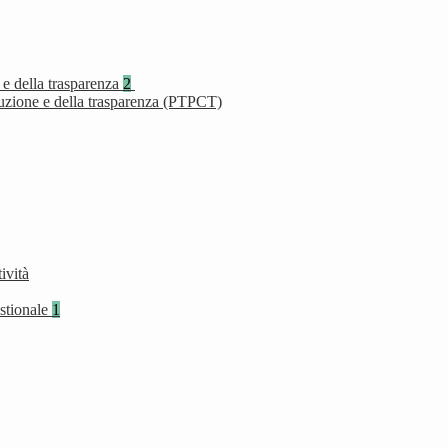
 e della trasparenza
2
ruzione e della trasparenza (PTPCT)
ività
stionale
1