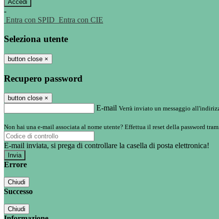
-
Entra con SPID
Entra con CIE
Seleziona utente
button close
×
Recupero password
button close
×
E-mail
Verrà inviato un messaggio all'indirizz
Non hai una e-mail associata al nome utente? Effettua il reset della password tram
E-mail inviata, si prega di controllare la casella di posta elettronica!
Errore
Chiudi
Successo
Chiudi
Informazione