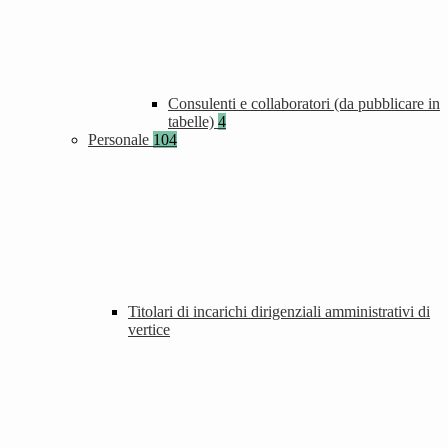
Consulenti e collaboratori (da pubblicare in
tabelle)
4
Personale
104
Titolari di incarichi dirigenziali amministrativi di
vertice