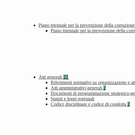
Piano triennale per la prevenzione della corruzione
Piano triennale per la prevenzione della cor
Atti generali
22
Riferimenti normativi su organizzazione e att
Atti amministrativi generali
2
Documenti di programmazione strategico-ge
Statuti e leggi regionali
Codice disciplinare e codice di condotta
2