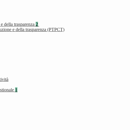
 e della trasparenza
2
ruzione e della trasparenza (PTPCT)
ività
stionale
1