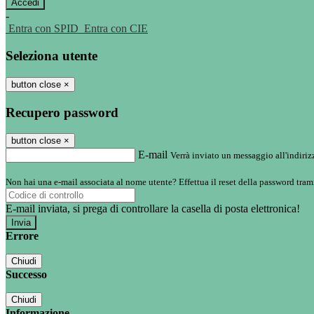
-
Entra con SPID
Entra con CIE
Seleziona utente
button close
×
Recupero password
button close
×
E-mail
Verrà inviato un messaggio all'indirizz
Non hai una e-mail associata al nome utente? Effettua il reset della password tram
E-mail inviata, si prega di controllare la casella di posta elettronica!
Errore
Chiudi
Successo
Chiudi
Informazione