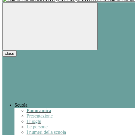
close
Scuola
Panoramica
Presentazione
I luoghi
Le persone
I numeri della scuola