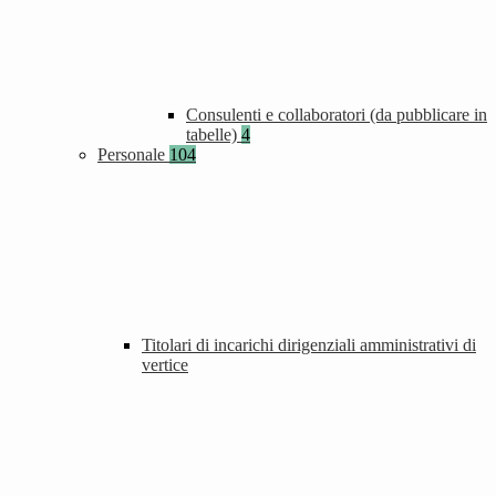
Consulenti e collaboratori (da pubblicare in
tabelle)
4
Personale
104
Titolari di incarichi dirigenziali amministrativi di
vertice