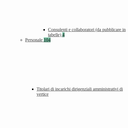
Consulenti e collaboratori (da pubblicare in
tabelle)
4
Personale
104
Titolari di incarichi dirigenziali amministrativi di
vertice