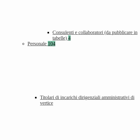
Consulenti e collaboratori (da pubblicare in
tabelle)
4
Personale
104
Titolari di incarichi dirigenziali amministrativi di
vertice