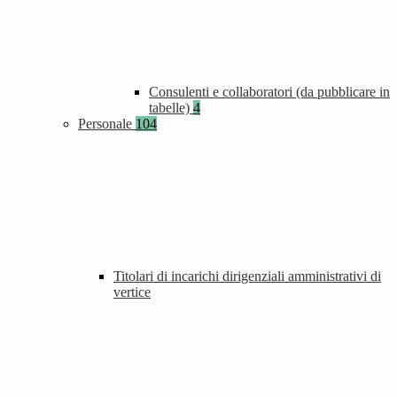
Consulenti e collaboratori (da pubblicare in
tabelle)
4
Personale
104
Titolari di incarichi dirigenziali amministrativi di
vertice