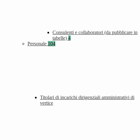
Consulenti e collaboratori (da pubblicare in
tabelle)
4
Personale
104
Titolari di incarichi dirigenziali amministrativi di
vertice