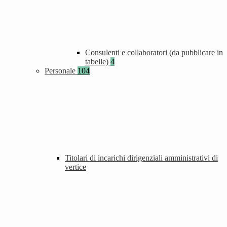
Consulenti e collaboratori (da pubblicare in
tabelle)
4
Personale
104
Titolari di incarichi dirigenziali amministrativi di
vertice